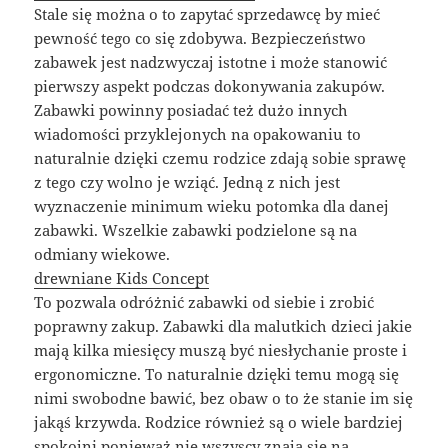
Stale się można o to zapytać sprzedawcę by mieć
pewność tego co się zdobywa. Bezpieczeństwo
zabawek jest nadzwyczaj istotne i może stanowić
pierwszy aspekt podczas dokonywania zakupów.
Zabawki powinny posiadać też dużo innych
wiadomości przyklejonych na opakowaniu to
naturalnie dzięki czemu rodzice zdają sobie sprawę
z tego czy wolno je wziąć. Jedną z nich jest
wyznaczenie minimum wieku potomka dla danej
zabawki. Wszelkie zabawki podzielone są na
odmiany wiekowe.
drewniane Kids Concept
To pozwala odróżnić zabawki od siebie i zrobić
poprawny zakup. Zabawki dla malutkich dzieci jakie
mają kilka miesięcy muszą być niesłychanie proste i
ergonomiczne. To naturalnie dzięki temu mogą się
nimi swobodne bawić, bez obaw o to że stanie im się
jakąś krzywda. Rodzice również są o wiele bardziej
spokojni ponieważ nie wszyscy znają się na