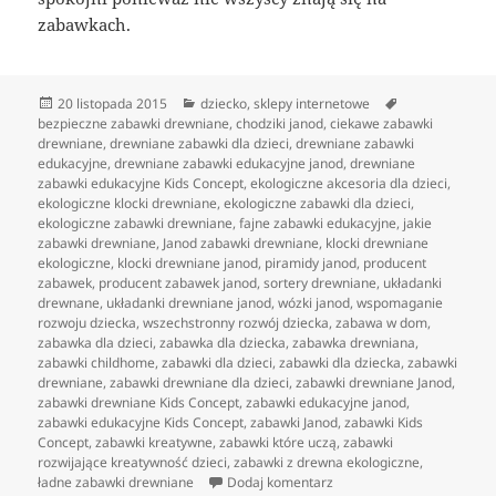
zabawkach.
Data
Kategorie
Tagi
20 listopada 2015
dziecko
,
sklepy internetowe
publikacji
bezpieczne zabawki drewniane
,
chodziki janod
,
ciekawe zabawki
drewniane
,
drewniane zabawki dla dzieci
,
drewniane zabawki
edukacyjne
,
drewniane zabawki edukacyjne janod
,
drewniane
zabawki edukacyjne Kids Concept
,
ekologiczne akcesoria dla dzieci
,
ekologiczne klocki drewniane
,
ekologiczne zabawki dla dzieci
,
ekologiczne zabawki drewniane
,
fajne zabawki edukacyjne
,
jakie
zabawki drewniane
,
Janod zabawki drewniane
,
klocki drewniane
ekologiczne
,
klocki drewniane janod
,
piramidy janod
,
producent
zabawek
,
producent zabawek janod
,
sortery drewniane
,
układanki
drewnane
,
układanki drewniane janod
,
wózki janod
,
wspomaganie
rozwoju dziecka
,
wszechstronny rozwój dziecka
,
zabawa w dom
,
zabawka dla dzieci
,
zabawka dla dziecka
,
zabawka drewniana
,
zabawki childhome
,
zabawki dla dzieci
,
zabawki dla dziecka
,
zabawki
drewniane
,
zabawki drewniane dla dzieci
,
zabawki drewniane Janod
,
zabawki drewniane Kids Concept
,
zabawki edukacyjne janod
,
zabawki edukacyjne Kids Concept
,
zabawki Janod
,
zabawki Kids
Concept
,
zabawki kreatywne
,
zabawki które uczą
,
zabawki
rozwijające kreatywność dzieci
,
zabawki z drewna ekologiczne
,
do Porządne, ekologiczne 
ładne zabawki drewniane
Dodaj komentarz