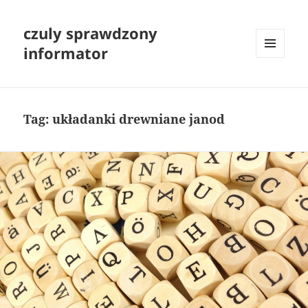
czuly sprawdzony
informator
MENU
I
WIDGETY
Tag:
układanki drewniane janod