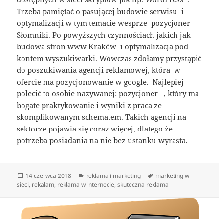
Trzeba pamiętać o pasującej budowie serwisu i
optymalizacji w tym temacie wesprze
pozycjoner
Słomniki
. Po powyższych czynnościach jakich jak
budowa stron www Kraków i optymalizacja pod
kontem wyszukiwarki. Wówczas zdołamy przystąpić
do poszukiwania agencji reklamowej, która w
ofercie ma pozycjonowanie w google. Najlepiej
polecić to osobie nazywanej: pozycjoner , który ma
bogate praktykowanie i wyniki z praca ze
skomplikowanym schematem. Takich agencji na
sektorze pojawia się coraz więcej, dlatego że
potrzeba posiadania na nie bez ustanku wyrasta.
Data
Kategorie
Tagi
14 czerwca 2018
reklama i marketing
marketing w
publikacji
sieci
,
rekalam
,
reklama w internecie
,
skuteczna reklama