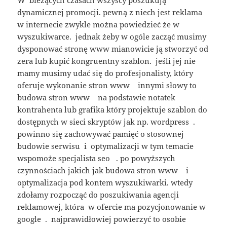
W bieżących czasach wszyscy poszukują
dynamicznej promocji. pewną z niech jest reklama
w internecie zwykle można powiedzieć że w
wyszukiwarce. jednak żeby w ogóle zacząć musimy
dysponować stronę www mianowicie ją stworzyć od
zera lub kupić kongruentny szablon. jeśli jej nie
mamy musimy udać się do profesjonalisty, który
oferuje wykonanie stron www innymi słowy to
budowa stron www na podstawie notatek
kontrahenta lub grafika który projektuje szablon do
dostępnych w sieci skryptów jak np. wordpress .
powinno się zachowywać pamięć o stosownej
budowie serwisu i optymalizacji w tym temacie
wspomoże specjalista seo . po powyższych
czynnościach jakich jak budowa stron www i
optymalizacja pod kontem wyszukiwarki. wtedy
zdołamy rozpocząć do poszukiwania agencji
reklamowej, która w ofercie ma pozycjonowanie w
google . najprawidłowiej powierzyć to osobie