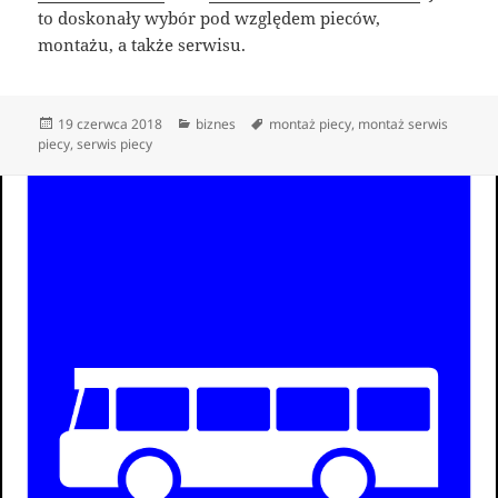
to doskonały wybór pod względem pieców,
montażu, a także serwisu.
Data
Kategorie
Tagi
19 czerwca 2018
biznes
montaż piecy
,
montaż serwis
publikacji
piecy
,
serwis piecy