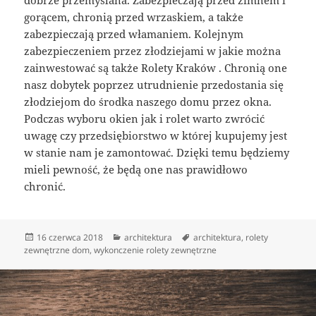
dobrze przemyślana. Zabezpieczają przed zimnem i
gorącem, chronią przed wrzaskiem, a także
zabezpieczają przed włamaniem. Kolejnym
zabezpieczeniem przez złodziejami w jakie można
zainwestować są także Rolety Kraków . Chronią one
nasz dobytek poprzez utrudnienie przedostania się
złodziejom do środka naszego domu przez okna.
Podczas wyboru okien jak i rolet warto zwrócić
uwagę czy przedsiębiorstwo w której kupujemy jest
w stanie nam je zamontować. Dzięki temu będziemy
mieli pewność, że będą one nas prawidłowo
chronić.
Data
Kategorie
Tagi
16 czerwca 2018
architektura
architektura
,
rolety
publikacji
zewnętrzne dom
,
wykonczenie rolety zewnętrzne