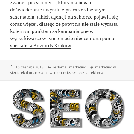
zwanej: pozycjoner , który ma bogate
doświadczanie i wyniki z praca ze złożonym
schematem. takich agencji na sektorze pojawia się
coraz więcej, dlatego że popyt na nie stale wyrasta.
kolejnym punktem sa kampania pne w
wyszukiwarce w tym temacie nieoceniona pomoc
specjalista Adwords Kraków
Data
Kategorie
Tagi
15 czerwca 2018
reklama i marketing
marketing w
publikacji
sieci
,
rekalam
,
reklama w internecie
,
skuteczna reklama