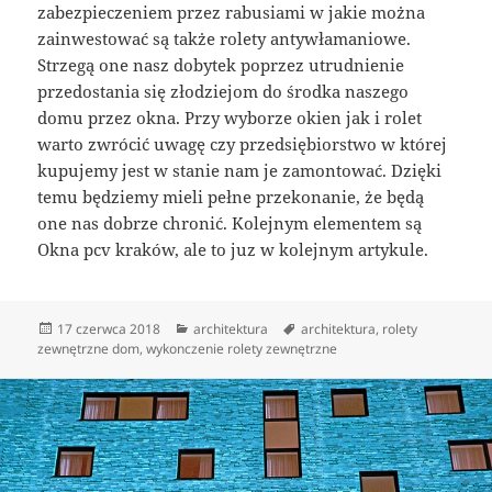
zabezpieczeniem przez rabusiami w jakie można
zainwestować są także rolety antywłamaniowe.
Strzegą one nasz dobytek poprzez utrudnienie
przedostania się złodziejom do środka naszego
domu przez okna. Przy wyborze okien jak i rolet
warto zwrócić uwagę czy przedsiębiorstwo w której
kupujemy jest w stanie nam je zamontować. Dzięki
temu będziemy mieli pełne przekonanie, że będą
one nas dobrze chronić. Kolejnym elementem są
Okna pcv kraków, ale to juz w kolejnym artykule.
Data
Kategorie
Tagi
17 czerwca 2018
architektura
architektura
,
rolety
publikacji
zewnętrzne dom
,
wykonczenie rolety zewnętrzne