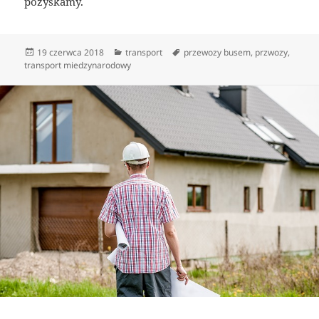
pozyskamy.
Data
Kategorie
Tagi
19 czerwca 2018
transport
przewozy busem
,
przwozy
,
publikacji
transport miedzynarodowy