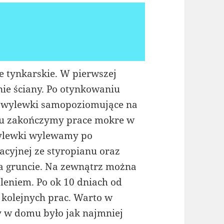
 tynkarskie. W pierwszej
pnie ściany. Po otynkowaniu
ać wylewki samopoziomujące na
emu zakończymy prace mokre w
wylewki wylewamy po
acyjnej ze styropianu oraz
na gruncie. Na zewnątrz można
leniem. Po ok 10 dniach od
 kolejnych prac. Warto w
by w domu było jak najmniej