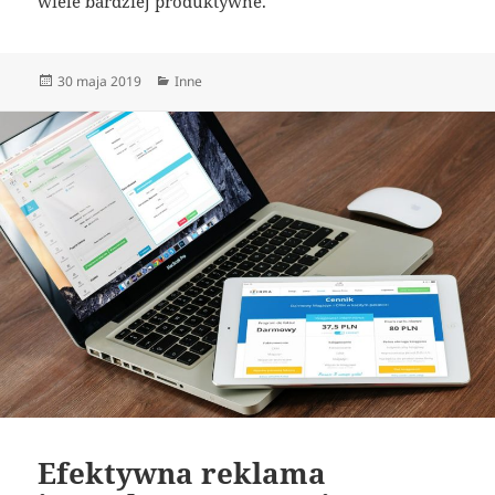
wiele bardziej produktywne.
Data
Kategorie
30 maja 2019
Inne
publikacji
Efektywna reklama