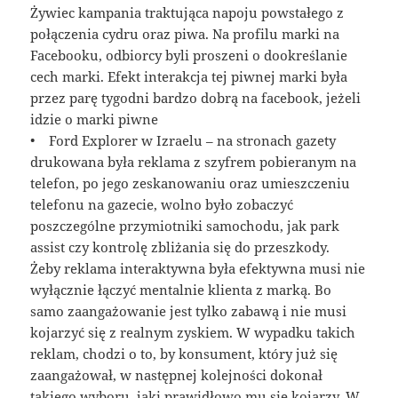
Żywiec kampania traktująca napoju powstałego z
połączenia cydru oraz piwa. Na profilu marki na
Facebooku, odbiorcy byli proszeni o dookreślanie
cech marki. Efekt interakcja tej piwnej marki była
przez parę tygodni bardzo dobrą na facebook, jeżeli
idzie o marki piwne
• Ford Explorer w Izraelu – na stronach gazety
drukowana była reklama z szyfrem pobieranym na
telefon, po jego zeskanowaniu oraz umieszczeniu
telefonu na gazecie, wolno było zobaczyć
poszczególne przymiotniki samochodu, jak park
assist czy kontrolę zbliżania się do przeszkody.
Żeby reklama interaktywna była efektywna musi nie
wyłącznie łączyć mentalnie klienta z marką. Bo
samo zaangażowanie jest tylko zabawą i nie musi
kojarzyć się z realnym zyskiem. W wypadku takich
reklam, chodzi o to, by konsument, który już się
zaangażował, w następnej kolejności dokonał
takiego wyboru, jaki prawidłowo mu się kojarzy. W