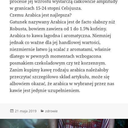
procesie jej wzrostu wystarczą całkowicie amplitudy
w granicach 15-24 stopni Celsjusza.
Czemu Arabica jest najlepsza?
Gatunek nazywany Arabica jest de facto słabszy niż
Robusta, bowiem zawiera od 1 do 1.5% kofeiny.
Arabica to kawa łagodna i aromatyczna. Niemniej
jednak co ważne dla jej handlowej wartości,
niezmiernie łatwo ją scalać z aromatami, właśnie
dlatego w pewnych momentach wzbogacona
posmakiem czekoladowym czy też korzennym.
Zanim kupimy kawę rodzaju arabica należałoby
przeczytać szczegółowo skład artykułu, może się
albowiem okazać, że arabica w wybranej przez nas
kawie jest jedynie uzupełnieniem.
Data
Kategorie
21 maja 2019
zdrowie
publikacji