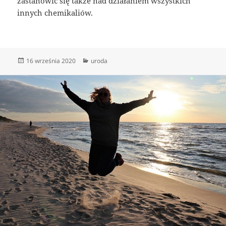
zastanowić się także nad działaniem wszystkich
innych chemikaliów.
Data
Kategorie
16 września 2020
uroda
publikacji