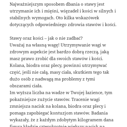
Najważniejszym sposobem dbania o stawy jest
utrzymanie ich i mięśni, więzadeł i kości w silnych i
stabilnych wymogach. Oto kilka wskazówek
dotyczących odpowiedniego zdrowia stawów i kości.
Stawy oraz kości – jak o nie zadbać?
Uważaj na własną wagę! Utrzymywanie wagi w
zdrowym aspekcie jest bardzo dobrą rzeczą, jaką
masz prawo zrobić dla swoich stawów i kości.
Kolana, biodra oraz plecy, powinni utrzymywać
część, jeśli nie całą, masy ciała, skutkiem tego tak
dużo osób z nadwagą ma problemy z tymi
obszarami ciała.
Im wyższa liczba na wadze w Twojej łazience, tym
pokaźniejsze zużycie stawów. Tracenie wagi
zmniejsza nacisk na kolana, biodra oraz plecy i
pomaga zapobiegać kontuzjom stawów. Badania
wykazały, że z każdym zdobytym kilogramem dana
figura kładzie czterokrotnie większy nacisk na