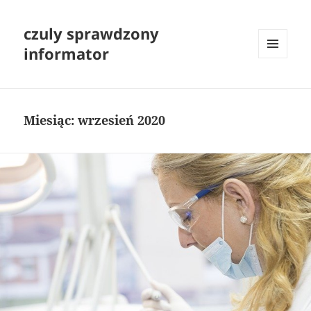
czuly sprawdzony
informator
MENU
I
WIDGETY
Miesiąc:
wrzesień 2020