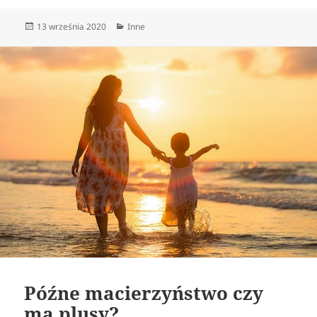
Data
Kategorie
13 września 2020
Inne
publikacji
Późne macierzyństwo czy
ma plusy?