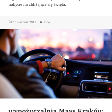
nabycie na zbliżające się święta.
Data
Kategorie
15 sierpnia 2019
Inne
publikacji
wypożyczalnia Mays Kraków