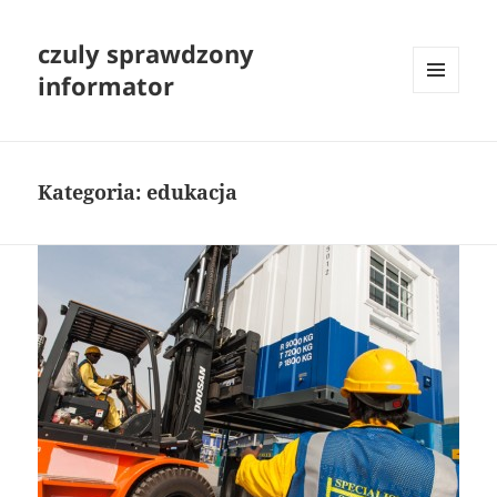
czuly sprawdzony
informator
MENU
I
WIDGETY
Kategoria:
edukacja