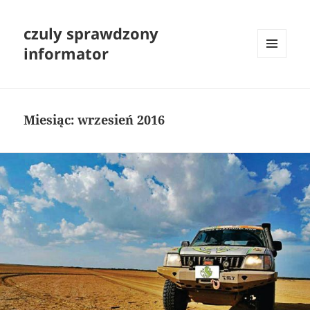
czuly sprawdzony
informator
MENU
I
WIDGETY
Miesiąc:
wrzesień 2016