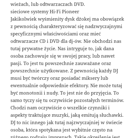
wieżach, lub odtwarzaczach DVD.
sieciowe systemy Hi-Fi Pioneer
Jakikolwiek wyśmienity dysk dżokej ma obowiązek
z pewnością charakteryzować się nadzwyczajnymi
specyficznymi właściwościami oraz mieć
odtwarzacze CD i DVD dla dj-ów. Nie obchodzi nas
tutaj prywatne życie. Nas intryguje to, jak dana
osoba zachowuje się w swojej pracy, lub nawet
pasji. To jest tu powszechnie zauważane oraz
powszechnie użytkowane. Z pewnością każdy DJ
musi być twórczy oraz posiadać miksery lub
ewentualnie odpowiednie efektory. Nie może tutaj
być monotonii i nudy. To jest nie do przyjęcia. To
samo tyczy się tu oczywiście pozostałych terminów.
Chodzi nam oczywiście o wszelkie czynniki i
aspekty traktujące muzyki, jaką emitują słuchawki.
DJ to nic innego jak tutaj najzwyczajniej w świecie
osoba, która spotykana jest wybitnie często na
różnego rodzaju imprezach. Takie określenie jest