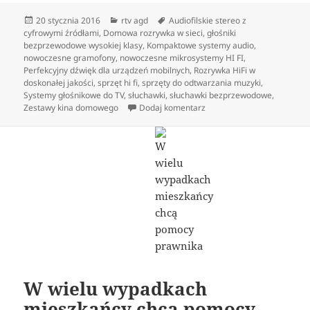
Data
Kategorie
Tagi
20 stycznia 2016
rtv agd
Audiofilskie stereo z
publikacji
cyfrowymi źródłami
,
Domowa rozrywka w sieci
,
głośniki
bezprzewodowe wysokiej klasy
,
Kompaktowe systemy audio
,
nowoczesne gramofony
,
nowoczesne mikrosystemy HI FI
,
Perfekcyjny dźwięk dla urządzeń mobilnych
,
Rozrywka HiFi w
doskonałej jakości
,
sprzęt hi fi
,
sprzęty do odtwarzania muzyki
,
Systemy głośnikowe do TV
,
słuchawki
,
słuchawki bezprzewodowe
,
do Słuchawki douszne dla
Zestawy kina domowego
Dodaj komentarz
W wielu wypadkach
mieszkańcy chcą pomocy