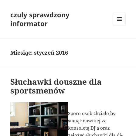
czuly sprawdzony
informator
MENU
I
WIDGETY
Miesiąc:
styczeń 2016
Słuchawki douszne dla
sportsmenów
Sporo osób chciało by
stanąć dawniej za
konsoletą DJ’a oraz
założyć słuchawki dla dj-