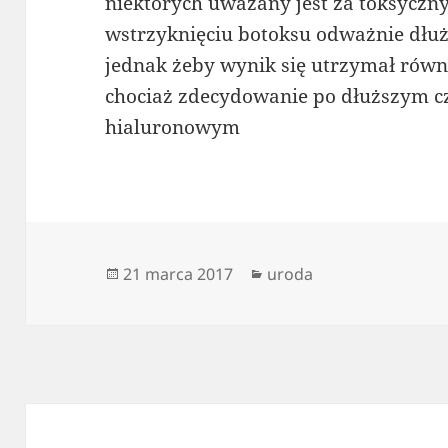
niektórych uważany jest za toksyczny
wstrzyknięciu botoksu odważnie dłuże
jednak żeby wynik się utrzymał równ
chociaż zdecydowanie po dłuższym cz
hialuronowym
Data
Kategorie
21 marca 2017
uroda
publikacji