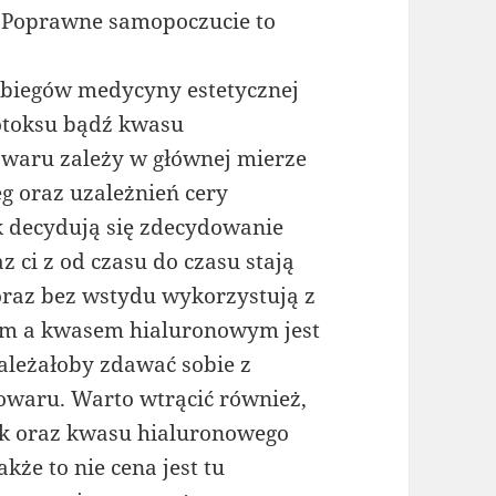
 Poprawne samopoczucie to
abiegów medycyny estetycznej
otoksu bądź kwasu
waru zależy w głównej mierze
g oraz uzależnień cery
k decydują się zdecydowanie
z ci z od czasu do czasu stają
oraz bez wstydu wykorzystują z
em a kwasem hialuronowym jest
ależałoby zdawać sobie z
owaru. Warto wtrącić również,
ak oraz kwasu hialuronowego
kże to nie cena jest tu