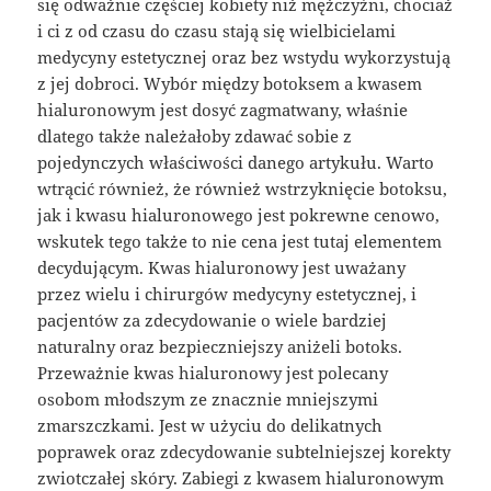
się odważnie częściej kobiety niż mężczyźni, chociaż
i ci z od czasu do czasu stają się wielbicielami
medycyny estetycznej oraz bez wstydu wykorzystują
z jej dobroci. Wybór między botoksem a kwasem
hialuronowym jest dosyć zagmatwany, właśnie
dlatego także należałoby zdawać sobie z
pojedynczych właściwości danego artykułu. Warto
wtrącić również, że również wstrzyknięcie botoksu,
jak i kwasu hialuronowego jest pokrewne cenowo,
wskutek tego także to nie cena jest tutaj elementem
decydującym. Kwas hialuronowy jest uważany
przez wielu i chirurgów medycyny estetycznej, i
pacjentów za zdecydowanie o wiele bardziej
naturalny oraz bezpieczniejszy aniżeli botoks.
Przeważnie kwas hialuronowy jest polecany
osobom młodszym ze znacznie mniejszymi
zmarszczkami. Jest w użyciu do delikatnych
poprawek oraz zdecydowanie subtelniejszej korekty
zwiotczałej skóry. Zabiegi z kwasem hialuronowym