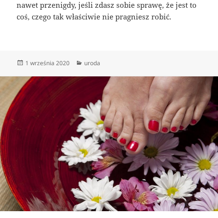
nawet przenigdy, jeśli zdasz sobie sprawę, że jest to
coś, czego tak właściwie nie pragniesz robić.
Data
Kategorie
1 września 2020
uroda
publikacji