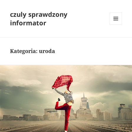
czuly sprawdzony
informator
MENU
I
WIDGETY
Kategoria:
uroda