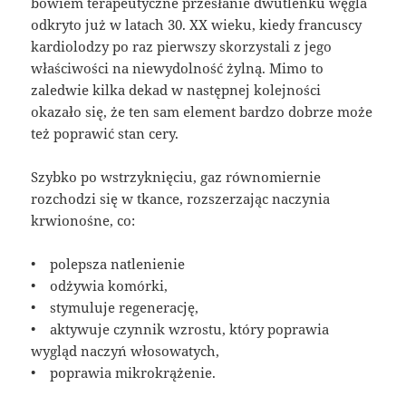
bowiem terapeutyczne przesłanie dwutlenku węgla
odkryto już w latach 30. XX wieku, kiedy francuscy
kardiolodzy po raz pierwszy skorzystali z jego
właściwości na niewydolność żylną. Mimo to
zaledwie kilka dekad w następnej kolejności
okazało się, że ten sam element bardzo dobrze może
też poprawić stan cery.
Szybko po wstrzyknięciu, gaz równomiernie
rozchodzi się w tkance, rozszerzając naczynia
krwionośne, co:
• polepsza natlenienie
• odżywia komórki,
• stymuluje regenerację,
• aktywuje czynnik wzrostu, który poprawia
wygląd naczyń włosowatych,
• poprawia mikrokrążenie.