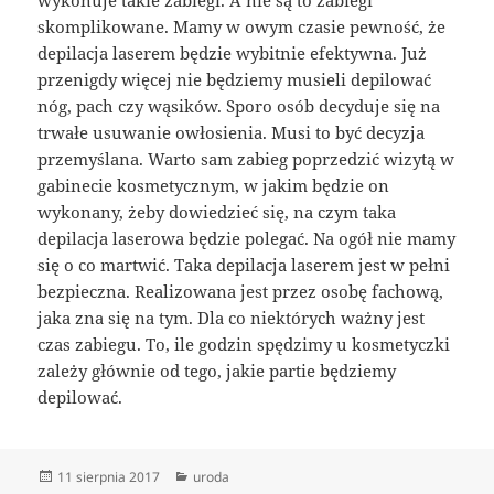
wykonuje takie zabiegi. A nie są to zabiegi
skomplikowane. Mamy w owym czasie pewność, że
depilacja laserem będzie wybitnie efektywna. Już
przenigdy więcej nie będziemy musieli depilować
nóg, pach czy wąsików. Sporo osób decyduje się na
trwałe usuwanie owłosienia. Musi to być decyzja
przemyślana. Warto sam zabieg poprzedzić wizytą w
gabinecie kosmetycznym, w jakim będzie on
wykonany, żeby dowiedzieć się, na czym taka
depilacja laserowa będzie polegać. Na ogół nie mamy
się o co martwić. Taka depilacja laserem jest w pełni
bezpieczna. Realizowana jest przez osobę fachową,
jaka zna się na tym. Dla co niektórych ważny jest
czas zabiegu. To, ile godzin spędzimy u kosmetyczki
zależy głównie od tego, jakie partie będziemy
depilować.
Data
Kategorie
11 sierpnia 2017
uroda