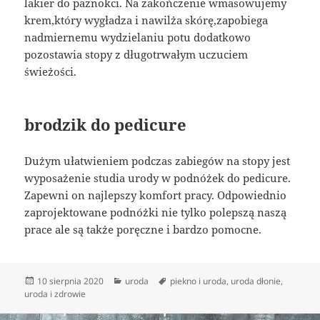
lakier do paznokci. Na zakończenie wmasowujemy
krem,który wygładza i nawilża skórę,zapobiega
nadmiernemu wydzielaniu potu dodatkowo
pozostawia stopy z długotrwałym uczuciem
świeżości.
brodzik do pedicure
Dużym ułatwieniem podczas zabiegów na stopy jest
wyposażenie studia urody w podnóżek do pedicure.
Zapewni on najlepszy komfort pracy. Odpowiednio
zaprojektowane podnóżki nie tylko polepszą naszą
prace ale są także poręczne i bardzo pomocne.
Data
Kategorie
Tagi
10 sierpnia 2020
uroda
piekno i uroda
,
uroda dłonie
,
publikacji
uroda i zdrowie