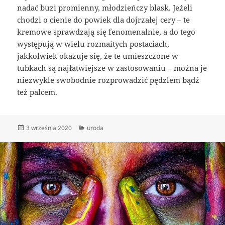
nadać buzi promienny, młodzieńczy blask. Jeżeli
chodzi o cienie do powiek dla dojrzałej cery – te
kremowe sprawdzają się fenomenalnie, a do tego
występują w wielu rozmaitych postaciach,
jakkolwiek okazuje się, że te umieszczone w
tubkach są najłatwiejsze w zastosowaniu – można je
niezwykle swobodnie rozprowadzić pędzlem bądź
też palcem.
Data
Kategorie
3 września 2020
uroda
publikacji