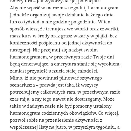
Emerytura – jak wykorzystać jej potencjał?
Aby nie wpaść w marazm – uzgodnij harmonogram.
Jednakże organizuj swoje działania każdego dnia
lub co tydzień, a nie godzinę po godzinie. W ten
sposób wiesz, że trenujesz we wtorki oraz czwartki,
masz kurs w środy oraz grasz w karty w piątki, bez
konieczności pośpiechu od jednej aktywności do
następnej. Nie przejmuj się nazbyt swoim
harmonogramem, w przeciwnym razie Twoje dni
będą denerwujące, a emerytura stanie się wyrokiem,
zamiast przynieść uczucia stałej młodości.
Mimo, iż nie powinnaś pilnować sztywnego
scenariusza – prawda jest taka, iż wszyscy
potrzebujemy całkowitych ram, w przeciwnym razie
czas mija, a my tego nawet nie dostrzegamy. Może
także w żadnym razie nie być pomocny ustalony
harmonogram codziennych obowiązków. Co więcej,
pozwól sobie na przeniesienie aktywności z
współczesnej listy na jutro, w przyszłym tygodniu, a