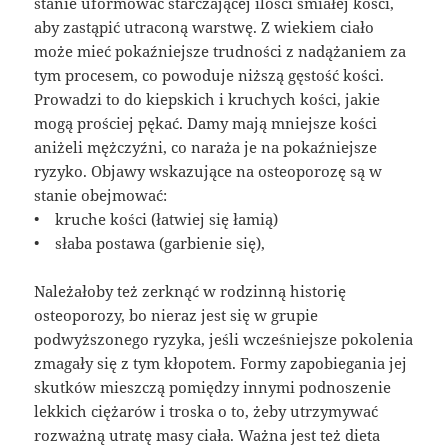
stanie uformować starczającej ilości śmiałej kości,
aby zastąpić utraconą warstwę. Z wiekiem ciało
może mieć pokaźniejsze trudności z nadążaniem za
tym procesem, co powoduje niższą gęstość kości.
Prowadzi to do kiepskich i kruchych kości, jakie
mogą prościej pękać. Damy mają mniejsze kości
aniżeli mężczyźni, co naraża je na pokaźniejsze
ryzyko. Objawy wskazujące na osteoporozę są w
stanie obejmować:
• kruche kości (łatwiej się łamią)
• słaba postawa (garbienie się),
Należałoby też zerknąć w rodzinną historię
osteoporozy, bo nieraz jest się w grupie
podwyższonego ryzyka, jeśli wcześniejsze pokolenia
zmagały się z tym kłopotem. Formy zapobiegania jej
skutków mieszczą pomiędzy innymi podnoszenie
lekkich ciężarów i troska o to, żeby utrzymywać
rozważną utratę masy ciała. Ważna jest też dieta