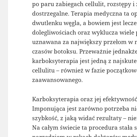
po paru zabiegach cellulit, rozstępy i
dostrzegalne. Terapia medyczna ta op
dwutlenku węgla, a bowiem jest lecz
dolegliwościach oraz wyklucza wiele p
uznawana za największy przełom w m
czasów botoksu. Przeważnie jednakże 
karboksyterapia jest jedną z najskut
cellulitu – również w fazie początkowe
zaawansowanego.
Karboksyterapia oraz jej efektywnoś
Imponująca jest zarówno potrzeba niewi
szybkość, z jaką widać rezultaty – ni
Na całym świecie ta procedura stała
narzędziem w rękach doktorów medy