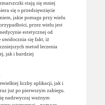
 zmarszczki stają się mniej
iera się o przedsięwzięcie
eniem, jakie pomaga przy wielu
rzypadłości, przez wielu jest
edycynie estetycznej od
uwidocznia się fakt, iż
eczniejszych metod leczenia
j, jak i bardziej
ć
elkiej liczby aplikacji, jak i
eraz już po pierwszym zabiegu.
 się nadzwyczaj ważnym
cyny estetycznej – pomaga