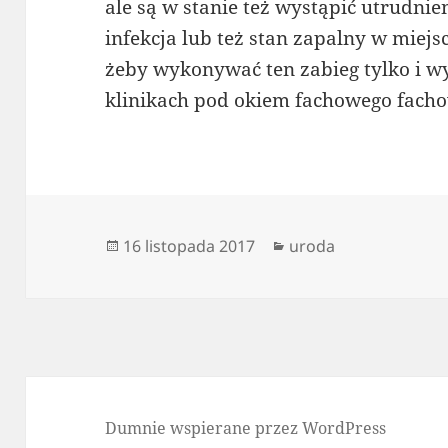
ale są w stanie też wystąpić utrudnien
infekcja lub też stan zapalny w miejs
żeby wykonywać ten zabieg tylko i 
klinikach pod okiem fachowego fach
Data
Kategorie
16 listopada 2017
uroda
publikacji
Dumnie wspierane przez WordPress