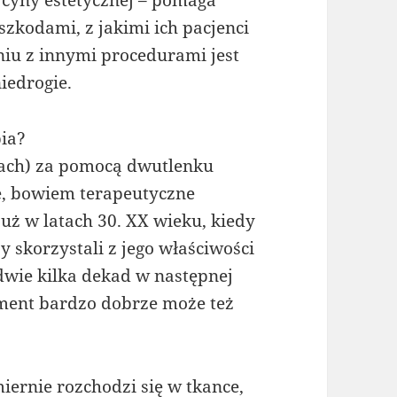
zkodami, z jakimi ich pacjenci
niu z innymi procedurami jest
iedrogie.
pia?
ach) za pomocą dwutlenku
ie, bowiem terapeutyczne
uż w latach 30. XX wieku, kiedy
y skorzystali z jego właściwości
dwie kilka dekad w następnej
lement bardzo dobrze może też
ernie rozchodzi się w tkance,