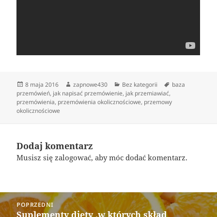
Data
Autor
Kategorie
Tagi
8 maja 2016
zapnowe430
Bez kategorii
baza
publikacji
przemówień
,
jak napisać przemówienie
,
jak przemiawiać
,
przemówienia
,
przemówienia okolicznościowe
,
przemowy
okolicznościowe
Dodaj komentarz
Musisz się
zalogować
, aby móc dodać komentarz.
Nawigacja
POPRZEDNI
wpisu
Suplementy diety ,w których skład
Poprzedni