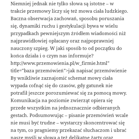
Niemniej jednak nie tylko słowa są istotne – w
trakcie przemowy liczy się też mowa ciała ludzkiego.
Baczna obserwacja zachowań, sposobu poruszania
się, dynamiki ruchu i gestykulacji bywa w wielu
przypadkach pewniejszym źródłem wiadomości niż
najprawidłowiej opłacany oraz najpoprawniej
nauczony szpieg. W jaki sposób to od początku do
końca działa i o czym nas informuje?
http://www.przemowienia.pl/w_firmie.html”
title=”baza przemówień”>jak napisać przemówienie
By wnikliwie zaznajomić schemat mowy ciała
wypada cofnąć się do czasów, gdy gatunek nie
potrafił jeszcze porozumiewać się za pomocą mowy.
Komunikacja na poziomie zwierząt opiera się
przede wszystkim na jednoznacznie odbieranych
gestach. Podsumowując – pisanie przemówień wcale
nie musi być trudne – wystarczy skoncentrować się
na tym, co pragniemy przekazać słuchaczom i ubrać
nasze myśli w słowa a też delikatne żarty oraz