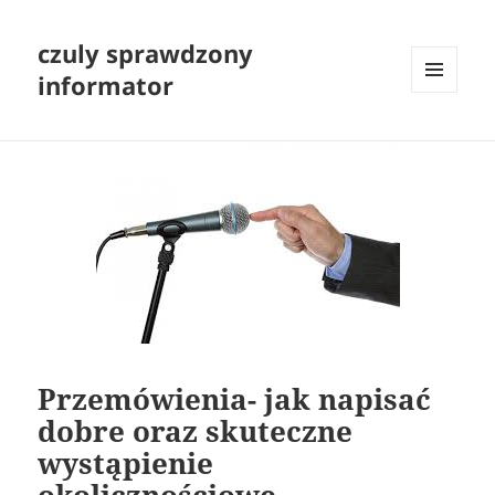
czuly sprawdzony
informator
MENU
I
WIDGETY
Przemówienia- jak napisać
dobre oraz skuteczne
wystąpienie
okolicznościowe