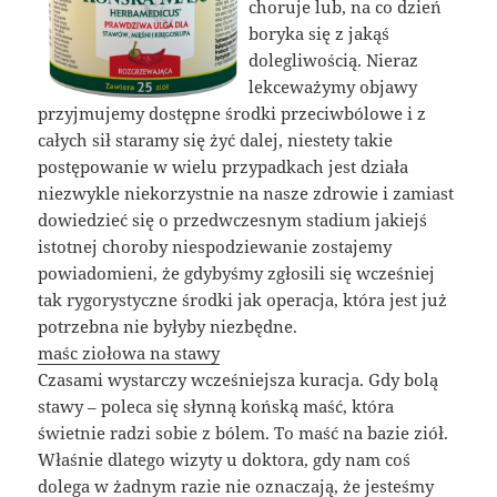
choruje lub, na co dzień
boryka się z jakąś
dolegliwością. Nieraz
lekceważymy objawy
przyjmujemy dostępne środki przeciwbólowe i z
całych sił staramy się żyć dalej, niestety takie
postępowanie w wielu przypadkach jest działa
niezwykle niekorzystnie na nasze zdrowie i zamiast
dowiedzieć się o przedwczesnym stadium jakiejś
istotnej choroby niespodziewanie zostajemy
powiadomieni, że gdybyśmy zgłosili się wcześniej
tak rygorystyczne środki jak operacja, która jest już
potrzebna nie byłyby niezbędne.
maśc ziołowa na stawy
Czasami wystarczy wcześniejsza kuracja. Gdy bolą
stawy – poleca się słynną końską maść, która
świetnie radzi sobie z bólem. To maść na bazie ziół.
Właśnie dlatego wizyty u doktora, gdy nam coś
dolega w żadnym razie nie oznaczają, że jesteśmy