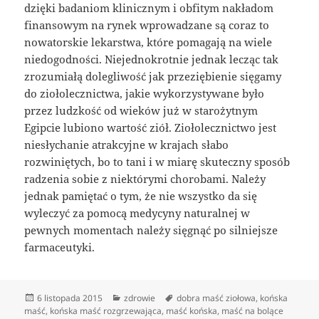
dzięki badaniom klinicznym i obfitym nakładom
finansowym na rynek wprowadzane są coraz to
nowatorskie lekarstwa, które pomagają na wiele
niedogodności. Niejednokrotnie jednak lecząc tak
zrozumiałą dolegliwość jak przeziębienie sięgamy
do ziołolecznictwa, jakie wykorzystywane było
przez ludzkość od wieków już w starożytnym
Egipcie lubiono wartość ziół. Ziołolecznictwo jest
niesłychanie atrakcyjne w krajach słabo
rozwiniętych, bo to tani i w miarę skuteczny sposób
radzenia sobie z niektórymi chorobami. Należy
jednak pamiętać o tym, że nie wszystko da się
wyleczyć za pomocą medycyny naturalnej w
pewnych momentach należy sięgnąć po silniejsze
farmaceutyki.
Data
Kategorie
Tagi
6 listopada 2015
zdrowie
dobra maść ziołowa
,
końska
publikacji
maść
,
końska maść rozgrzewająca
,
maść końska
,
maść na bolące