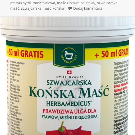
eterycznymi
,
maść ziołowa
,
maśc ziołowa na stawy
,
szwajcarska
do Co to jest końsk
maść
,
szwajcarska maść końska
Dodaj komentarz