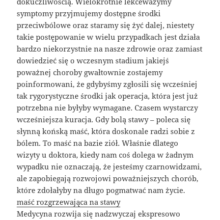
dokuczliwością. Wielokrotnie lekceważymy
symptomy przyjmujemy dostępne środki
przeciwbólowe oraz staramy się żyć dalej, niestety
takie postępowanie w wielu przypadkach jest działa
bardzo niekorzystnie na nasze zdrowie oraz zamiast
dowiedzieć się o wczesnym stadium jakiejś
poważnej choroby gwałtownie zostajemy
poinformowani, że gdybyśmy zgłosili się wcześniej
tak rygorystyczne środki jak operacja, która jest już
potrzebna nie byłyby wymagane. Czasem wystarczy
wcześniejsza kuracja. Gdy bolą stawy – poleca się
słynną końską maść, która doskonale radzi sobie z
bólem. To maść na bazie ziół. Właśnie dlatego
wizyty u doktora, kiedy nam coś dolega w żadnym
wypadku nie oznaczają, że jesteśmy czarnowidzami,
ale zapobiegają rozwojowi poważniejszych chorób,
które zdołałyby na długo pogmatwać nam życie.
maść rozgrzewająca na stawy
Medycyna rozwija się nadzwyczaj ekspresowo