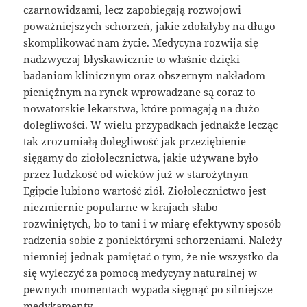
czarnowidzami, lecz zapobiegają rozwojowi
poważniejszych schorzeń, jakie zdołałyby na długo
skomplikować nam życie. Medycyna rozwija się
nadzwyczaj błyskawicznie to właśnie dzięki
badaniom klinicznym oraz obszernym nakładom
pieniężnym na rynek wprowadzane są coraz to
nowatorskie lekarstwa, które pomagają na dużo
dolegliwości. W wielu przypadkach jednakże lecząc
tak zrozumiałą dolegliwość jak przeziębienie
sięgamy do ziołolecznictwa, jakie używane było
przez ludzkość od wieków już w starożytnym
Egipcie lubiono wartość ziół. Ziołolecznictwo jest
niezmiernie popularne w krajach słabo
rozwiniętych, bo to tani i w miarę efektywny sposób
radzenia sobie z poniektórymi schorzeniami. Należy
niemniej jednak pamiętać o tym, że nie wszystko da
się wyleczyć za pomocą medycyny naturalnej w
pewnych momentach wypada sięgnąć po silniejsze
medykamenty.