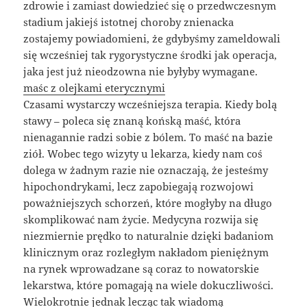
zdrowie i zamiast dowiedzieć się o przedwczesnym
stadium jakiejś istotnej choroby znienacka
zostajemy powiadomieni, że gdybyśmy zameldowali
się wcześniej tak rygorystyczne środki jak operacja,
jaka jest już nieodzowna nie byłyby wymagane.
maśc z olejkami eterycznymi
Czasami wystarczy wcześniejsza terapia. Kiedy bolą
stawy – poleca się znaną końską maść, która
nienagannie radzi sobie z bólem. To maść na bazie
ziół. Wobec tego wizyty u lekarza, kiedy nam coś
dolega w żadnym razie nie oznaczają, że jesteśmy
hipochondrykami, lecz zapobiegają rozwojowi
poważniejszych schorzeń, które mogłyby na długo
skomplikować nam życie. Medycyna rozwija się
niezmiernie prędko to naturalnie dzięki badaniom
klinicznym oraz rozległym nakładom pieniężnym
na rynek wprowadzane są coraz to nowatorskie
lekarstwa, które pomagają na wiele dokuczliwości.
Wielokrotnie jednak lecząc tak wiadomą